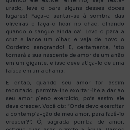
quando ele estiver enfermo, seja resta-
urado, leve o para alguns desses doces
lugares! Faça-o sentar-se à sombra das
oliveiras e faça-o ficar no chão, olhando
quando o sangue ainda cai. Leve-o para a
cruz e lance um olhar, e veja de novo o
Cordeiro sangrando! E, certamente, isto
tornará a sua nascente de amor de um anão
em um gigante, e isso deve atiça-lo de uma
faísca em uma chama.
E então, quando seu amor for assim
recrutado, permita-lhe exortar-lhe a dar ao
seu amor pleno exercício, pois assim ele
deve crescer. Você diz: “Onde devo exercitar
a contempla-ção de meu amor, para fazê-lo
crescer?”. Ó, sagrada pomba de amor,
estique suas asas e imite a águia. Vamos