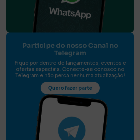
Participe do nosso Canal no
Telegram
Fique por dentro de lançamentos, eventos e
ofertas especiais. Conecte-se conosco no
Telegram e não perca nenhuma atualização!
Quero fazer parte