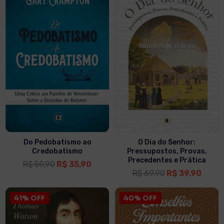
Do Pedobatismo ao
O Dia do Senhor:
Credobatismo
Pressupostos, Provas,
Precedentes e Prática
R$
59,90
R$
35,90
R$
69,90
R$
39,90
41% OFF
40% OFF