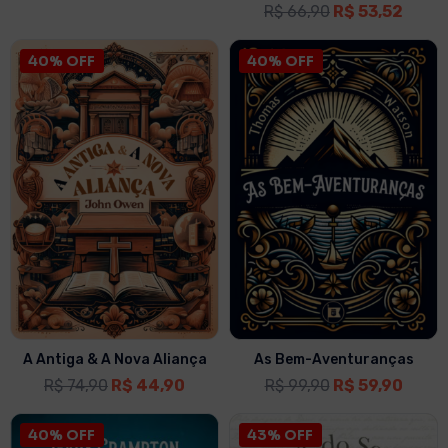
R$
66,90
R$
53,52
40% OFF
40% OFF
A Antiga & A Nova Aliança
As Bem-Aventuranças
R$
74,90
R$
44,90
R$
99,90
R$
59,90
40% OFF
43% OFF