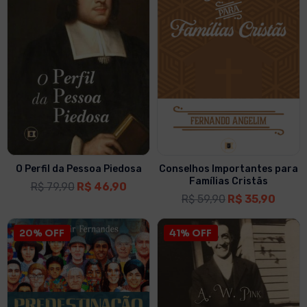
O Perfil da Pessoa Piedosa
Conselhos Importantes para
Famílias Cristãs
R$
79,90
R$
46,90
R$
59,90
R$
35,90
20% OFF
41% OFF