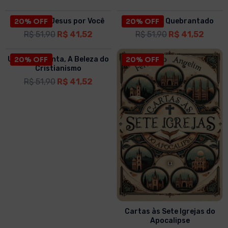
O Amor de Jesus por Você
20% OFF
O Coração Quebrantado
20% OFF
R$
51,90
R$
41,52
R$
51,90
R$
41,52
Uma Vida Santa, A Beleza do
20% OFF
20% OFF
Cristianismo
R$
51,90
R$
41,52
Cartas às Sete Igrejas do
Apocalipse