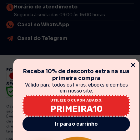
Horário de atendimento
Segunda à sexta das 09:00 às 16:00 horas
Canal no WhatsApp
Canal do Telegram
FORMAS DE PAGAMENTO
Receba 10% de desconto extra na sua
primeira compra
SEGURANÇA
Válido para todos os livros, ebooks e combos
em nosso site.
UTILIZE O CUPOM ABAIXO:
PRIMEIRA10
Os preços, promoções, condições de pagamento, frete e produtos
são válidos exclusivamente para compras realizadas via internet.
É vedada qualquer reprodução, total ou parcial, de qualquer elemento
de identidade, sem expressa autorização. A violação de qualquer
Ir para o carrinho
direito mencionado implicará na responsabilização cível e criminal nos
termos da Lei. Fotos meramente ilustrativas.
Salvo indicações em contrário, os e Books e artigos traduzidos e