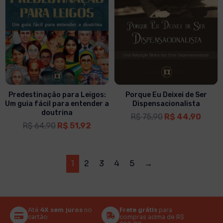
Predestinação para Leigos:
Porque Eu Deixei de Ser
Um guia fácil para entender a
Dispensacionalista
doutrina
R$
75,90
R$
44,90
R$
64,90
R$
51,92
1
2
3
4
5
→
Até
4X sem juros
no
Frete grátis
para
cartão
compras acima de R$