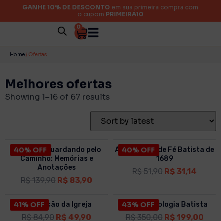
GANHE 10% DE DESCONTO
em sua primeira compra com
o cupom
PRIMEIRA10
0
Home
/ Ofertas
Melhores ofertas
Showing 1–16 of 67 results
O que Fui Guardando pelo
40% OFF
A Confissão de Fé Batista de
40% OFF
Caminho: Memórias e
1689
Anotações
R$
51,90
R$
31,14
R$
139,90
R$
83,90
41% OFF
A Nutrição da Igreja
BOX | Simbologia Batista
43% OFF
R$
84,90
R$
49,90
R$
350,00
R$
199,00