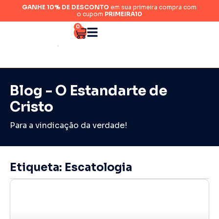
GANHE 10% DE DESCONTO
em sua primeira compra com
o cupom
PRIMEIRA10
0
Blog - O Estandarte de
Cristo
Para a vindicação da verdade!
Etiqueta: Escatologia