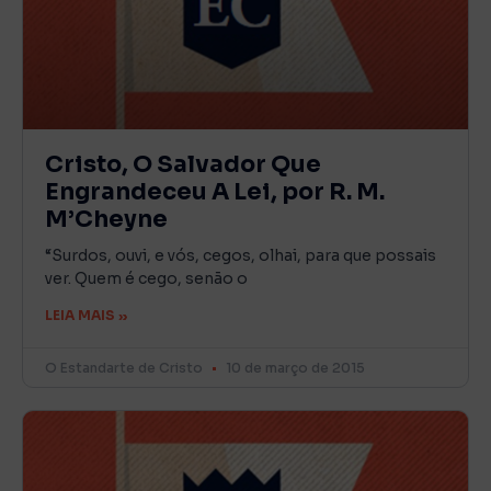
Cristo, O Salvador Que
Engrandeceu A Lei, por R. M.
M’Cheyne
“Surdos, ouvi, e vós, cegos, olhai, para que possais
ver. Quem é cego, senão o
LEIA MAIS »
O Estandarte de Cristo
10 de março de 2015