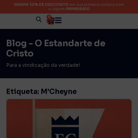
GANHE 10% DE DESCONTO
em sua primeira compra com
o cupom
PRIMEIRA10
0
Blog - O Estandarte de
Cristo
Para a vindicação da verdade!
Etiqueta: M’Cheyne