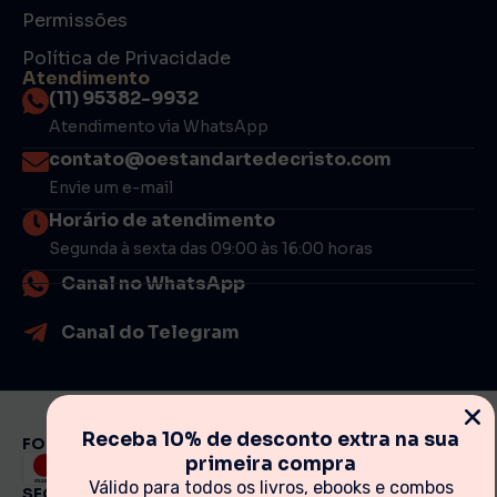
Permissões
Política de Privacidade
Atendimento
(11) 95382-9932
Atendimento via WhatsApp
contato@oestandartedecristo.com
Envie um e-mail
Horário de atendimento
Segunda à sexta das 09:00 às 16:00 horas
Canal no WhatsApp
Canal do Telegram
Receba 10% de desconto extra na sua
FORMAS DE PAGAMENTO
primeira compra
Válido para todos os livros, ebooks e combos
SEGURANÇA