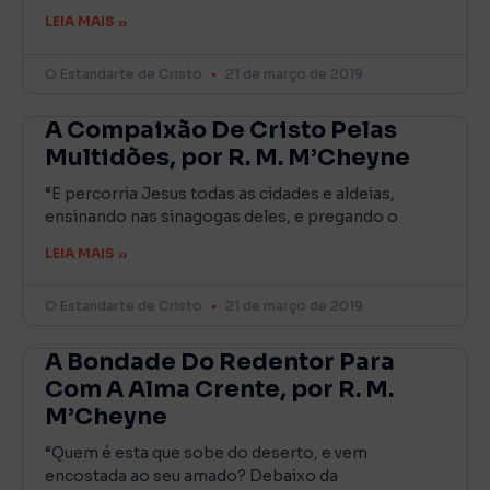
LEIA MAIS »
O Estandarte de Cristo
21 de março de 2019
A Compaixão De Cristo Pelas
Multidões, por R. M. M’Cheyne
“E percorria Jesus todas as cidades e aldeias,
ensinando nas sinagogas deles, e pregando o
LEIA MAIS »
O Estandarte de Cristo
21 de março de 2019
A Bondade Do Redentor Para
Com A Alma Crente, por R. M.
M’Cheyne
“Quem é esta que sobe do deserto, e vem
encostada ao seu amado? Debaixo da