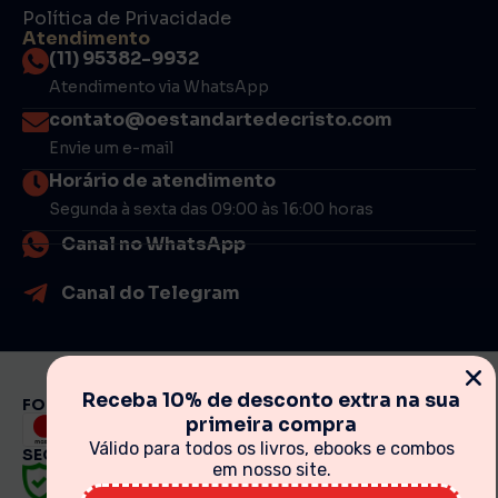
Política de Privacidade
Atendimento
(11) 95382-9932
Atendimento via WhatsApp
contato@oestandartedecristo.com
Envie um e-mail
Horário de atendimento
Segunda à sexta das 09:00 às 16:00 horas
Canal no WhatsApp
Canal do Telegram
Receba 10% de desconto extra na sua
FORMAS DE PAGAMENTO
primeira compra
Válido para todos os livros, ebooks e combos
SEGURANÇA
em nosso site.