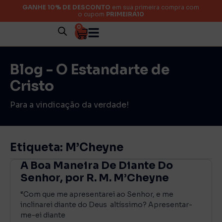
GANHE 10% DE DESCONTO
em sua primeira compra com
o cupom
PRIMEIRA10
0
Blog - O Estandarte de
Cristo
Para a vindicação da verdade!
Etiqueta: M’Cheyne
A Boa Maneira De Diante Do
Senhor, por R. M. M’Cheyne
“Com que me apresentarei ao Senhor, e me
inclinarei diante do Deus altíssimo? Apresentar-
me-ei diante