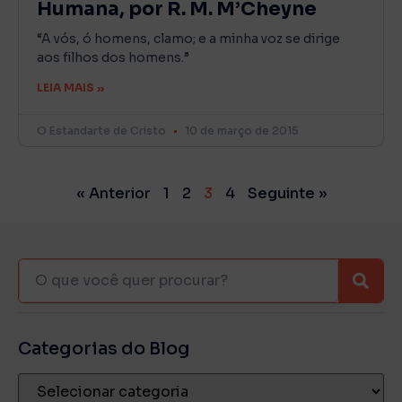
Humana, por R. M. M’Cheyne
“A vós, ó homens, clamo; e a minha voz se dirige
aos filhos dos homens.”
LEIA MAIS »
O Estandarte de Cristo
10 de março de 2015
« Anterior
1
2
3
4
Seguinte »
Categorias do Blog