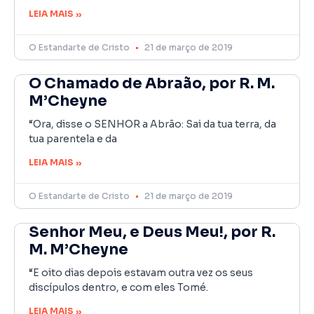
LEIA MAIS »
O Estandarte de Cristo
21 de março de 2019
O Chamado de Abraão, por R. M.
M’Cheyne
“Ora, disse o SENHOR a Abrão: Sai da tua terra, da
tua parentela e da
LEIA MAIS »
O Estandarte de Cristo
21 de março de 2019
Senhor Meu, e Deus Meu!, por R.
M. M’Cheyne
“E oito dias depois estavam outra vez os seus
discípulos dentro, e com eles Tomé.
LEIA MAIS »