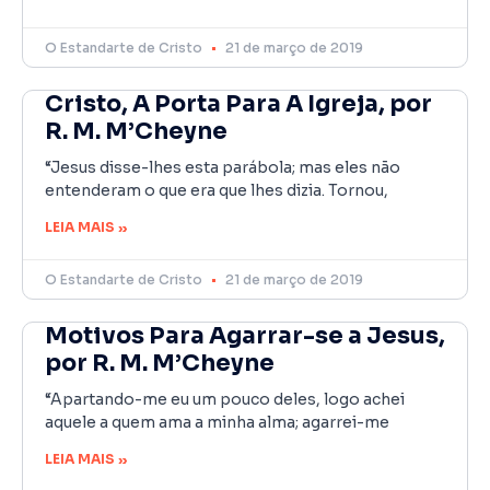
O Estandarte de Cristo
21 de março de 2019
Cristo, A Porta Para A Igreja, por
R. M. M’Cheyne
“Jesus disse-lhes esta parábola; mas eles não
entenderam o que era que lhes dizia. Tornou,
LEIA MAIS »
O Estandarte de Cristo
21 de março de 2019
Motivos Para Agarrar-se a Jesus,
por R. M. M’Cheyne
“Apartando-me eu um pouco deles, logo achei
aquele a quem ama a minha alma; agarrei-me
LEIA MAIS »