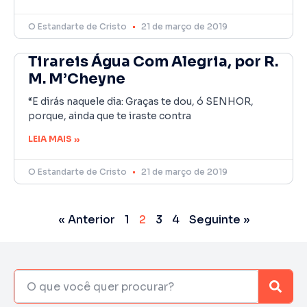
O Estandarte de Cristo
21 de março de 2019
Tirareis Água Com Alegria, por R.
M. M’Cheyne
“E dirás naquele dia: Graças te dou, ó SENHOR,
porque, ainda que te iraste contra
LEIA MAIS »
O Estandarte de Cristo
21 de março de 2019
« Anterior
1
2
3
4
Seguinte »