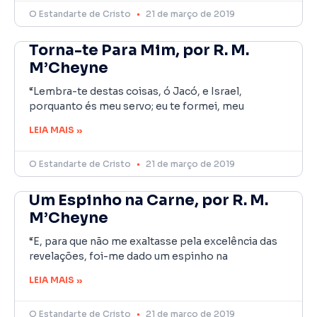
O Estandarte de Cristo
21 de março de 2019
Torna-te Para Mim, por R. M.
M’Cheyne
“Lembra-te destas coisas, ó Jacó, e Israel,
porquanto és meu servo; eu te formei, meu
LEIA MAIS »
O Estandarte de Cristo
21 de março de 2019
Um Espinho na Carne, por R. M.
M’Cheyne
“E, para que não me exaltasse pela excelência das
revelações, foi-me dado um espinho na
LEIA MAIS »
O Estandarte de Cristo
21 de março de 2019