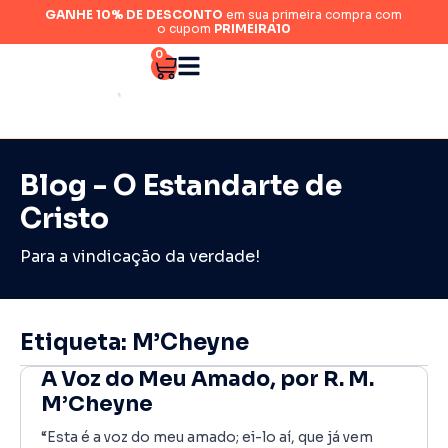
GANHE 10% DE DESCONTO
em sua primeira compra com
o cupom
PRIMEIRA10
0
Blog - O Estandarte de
Cristo
Para a vindicação da verdade!
Etiqueta: M’Cheyne
A Voz do Meu Amado, por R. M.
M’Cheyne
“Esta é a voz do meu amado; ei-lo aí, que já vem