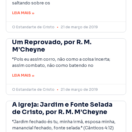
saltando sobre os
LEIA MAIS »
O Estandarte de Cristo
21 de março de 2019
Um Reprovado, por R. M.
M’Cheyne
“Pois eu assim corro, não como a coisa incerta;
assim combato, não como batendo no
LEIA MAIS »
O Estandarte de Cristo
21 de março de 2019
A Igreja: Jardim e Fonte Selada
de Cristo, por R. M. M’Cheyne
“Jardim fechado és tu, minha irmã, esposa minha,
manancial fechado, fonte selada.” (Cânticos 4:12)