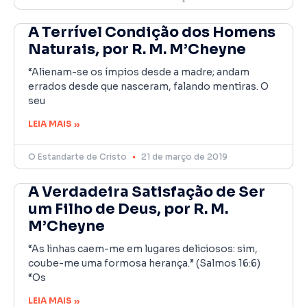
A Terrível Condição dos Homens
Naturais, por R. M. M’Cheyne
“Alienam-se os ímpios desde a madre; andam
errados desde que nasceram, falando mentiras. O
seu
LEIA MAIS »
O Estandarte de Cristo
21 de março de 2019
A Verdadeira Satisfação de Ser
um Filho de Deus, por R. M.
M’Cheyne
“As linhas caem-me em lugares deliciosos: sim,
coube-me uma formosa herança.” (Salmos 16:6)
“Os
LEIA MAIS »