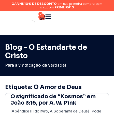
GANHE 10% DE DESCONTO
em sua primeira compra com
o cupom
PRIMEIRA10
0
Blog - O Estandarte de
Cristo
Para a vindicação da verdade!
Etiqueta: O Amor de Deus
O significado de “Kosmos” em
João 3:16, por A. W. Pink
[Apêndice III do livro, A Soberania de Deus] Pode