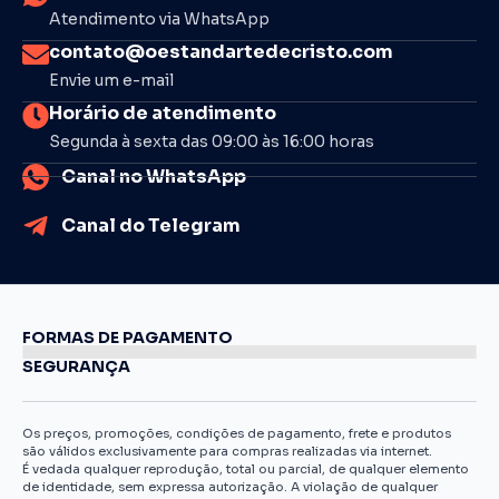
Atendimento via WhatsApp
contato@oestandartedecristo.com
Envie um e-mail
Horário de atendimento
Segunda à sexta das 09:00 às 16:00 horas
Canal no WhatsApp
Canal do Telegram
FORMAS DE PAGAMENTO
SEGURANÇA
Os preços, promoções, condições de pagamento, frete e produtos
são válidos exclusivamente para compras realizadas via internet.
É vedada qualquer reprodução, total ou parcial, de qualquer elemento
de identidade, sem expressa autorização. A violação de qualquer