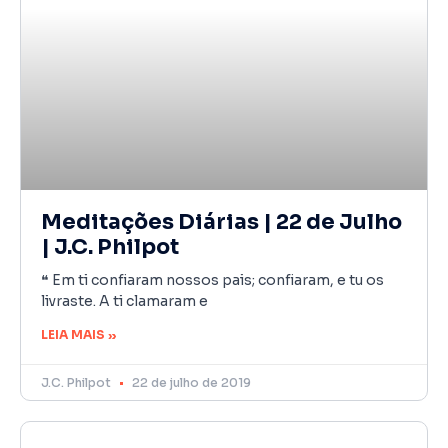
Meditações Diárias | 22 de Julho
| J.C. Philpot
❝ Em ti confiaram nossos pais; confiaram, e tu os
livraste. A ti clamaram e
LEIA MAIS »
J.C. Philpot
22 de julho de 2019