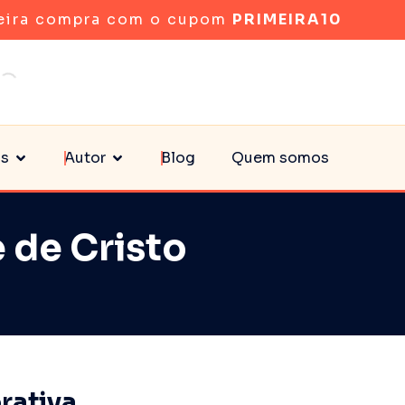
eira compra com o cupom
PRIMEIRA10
as
Autor
Blog
Quem somos
 de Cristo
rativa