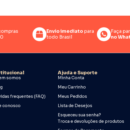
compras
Envio imediato
para
Faça pa
00
todo Brasil
no Wha
stitucional
Ajuda e Suporte
em somos
Minha Conta
og
Meu Carrinho
idas frequentes (FAQ)
Meus Pedidos
e conosco
Lista de Desejos
Esqueceu sua senha?
Troca e devoluções de produtos