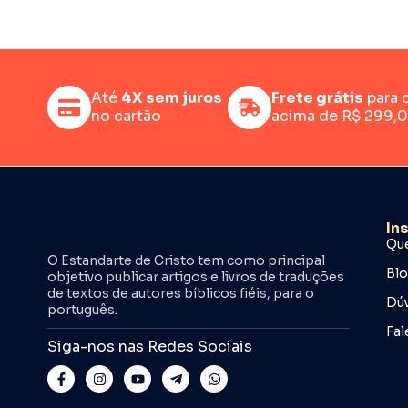
Até
4X sem juros
Frete grátis
para 
no cartão
acima de R$ 299,
In
Qu
O Estandarte de Cristo tem como principal
Bl
objetivo publicar artigos e livros de traduções
de textos de autores bíblicos fiéis, para o
Dúv
português.
Fal
Siga-nos nas Redes Sociais