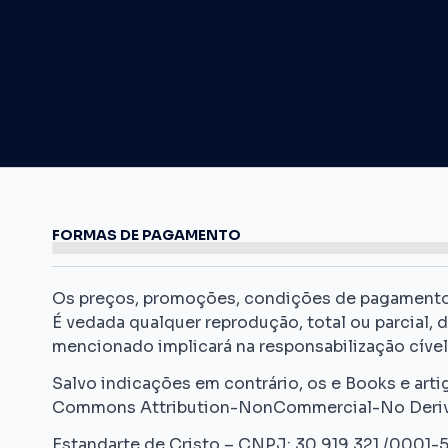
FORMAS DE PAGAMENTO
Os preços, promoções, condições de pagamento, f
É vedada qualquer reprodução, total ou parcial, 
mencionado implicará na responsabilização cível 
Salvo indicações em contrário, os e Books e arti
Commons Attribution-NonCommercial-No Derivati
Estandarte de Cristo – CNPJ: 30.919.321./0001