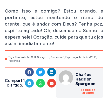
Como isso é comigo? Estou crendo, e
portanto, estou mantendo o ritmo do
crente, que é andar com Deus? Tenha paz,
espírito agitado! Oh, descanse no Senhor e
espere nele! Coração, cuide para que tu ajas
assim imediatamente!
Tags:
Banco da Fé
,
C. H. Spurgeon
,
Devocional
,
Esperança
,
Fé
,
Isaías 28:16
,
Paciência
Charles
Haddon
Compartilhe
Spurgeon
o artigo:
Todos os
artigos