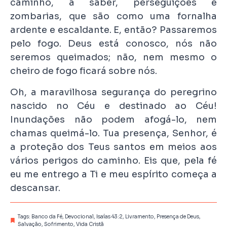
caminho, a saber, perseguições e
zombarias, que são como uma fornalha
ardente e escaldante. E, então? Passaremos
pelo fogo. Deus está conosco, nós não
seremos queimados; não, nem mesmo o
cheiro de fogo ficará sobre nós.
Oh, a maravilhosa segurança do peregrino
nascido no Céu e destinado ao Céu!
Inundações não podem afogá-lo, nem
chamas queimá-lo. Tua presença, Senhor, é
a proteção dos Teus santos em meios aos
vários perigos do caminho. Eis que, pela fé
eu me entrego a Ti e meu espírito começa a
descansar.
Tags:
Banco da Fé
,
Devocional
,
Isaías 43:2
,
Livramento
,
Presença de Deus
,
Salvação
,
Sofrimento
,
Vida Cristã