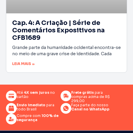
Cap. 4: A Criação | Série de
Comentários Expositivos na
CFB1689
Grande parte da humanidade ocidental encontra-se
no meio de uma grave crise de identidade. Cada
LEIA MAIS »
Até
4X sem juros
no
Frete grátis
para
cartão
compras acima de R$
299,00
Envio imediato
para
Faça parte do nosso
todo Brasil
Canal no WhatsApp
Compre com
100% de
segurança