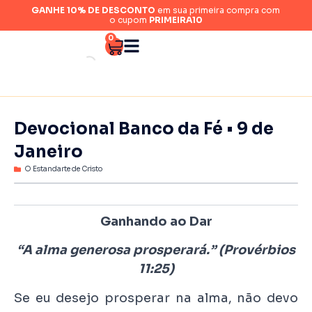
GANHE 10% DE DESCONTO
em sua primeira compra com
o cupom
PRIMEIRA10
0
Devocional Banco da Fé • 9 de
Janeiro
O Estandarte de Cristo
Ganhando ao Dar
“A alma generosa prosperará.” (Provérbios
11:25)
Se eu desejo prosperar na alma, não devo