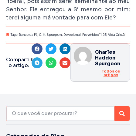
liberal, pois assim serei semelhante ao meu
Senhor. Ele entregou a Si mesmo por mim;
terei alguma má vontade para com Ele?
Tags:
Banco da Fé
,
C. H. Spurgeon
,
Devocional
,
Provérbios 11:25
,
Vida Cristã
Charles
Haddon
Compartilhe
Spurgeon
o artigo:
Todos os
artigos