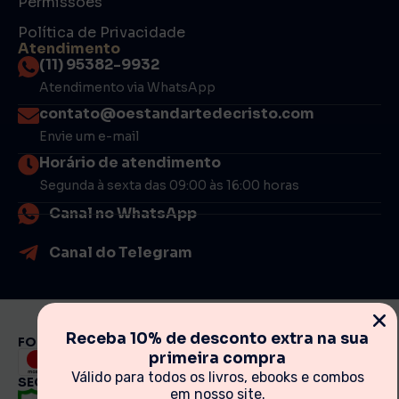
Permissões
Política de Privacidade
Atendimento
(11) 95382-9932
Atendimento via WhatsApp
contato@oestandartedecristo.com
Envie um e-mail
Horário de atendimento
Segunda à sexta das 09:00 às 16:00 horas
Canal no WhatsApp
Canal do Telegram
Receba 10% de desconto extra na sua
FORMAS DE PAGAMENTO
primeira compra
Válido para todos os livros, ebooks e combos
SEGURANÇA
em nosso site.