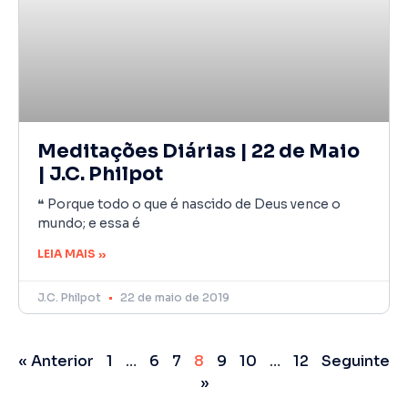
Meditações Diárias | 22 de Maio
| J.C. Philpot
❝ Porque todo o que é nascido de Deus vence o
mundo; e essa é
LEIA MAIS »
J.C. Philpot
22 de maio de 2019
« Anterior
1
…
6
7
8
9
10
…
12
Seguinte
»